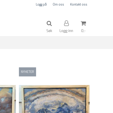
Logg på
Om oss
Kontakt oss
Søk
Logg inn
0,-
Nullstill
Trykk ENTER for å søke
NYHETER