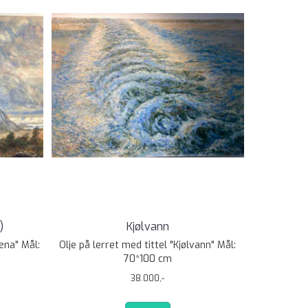
)
Kjølvann
æna" Mål:
Olje på lerret med tittel "Kjølvann" Mål:
70*100 cm
38.000,-