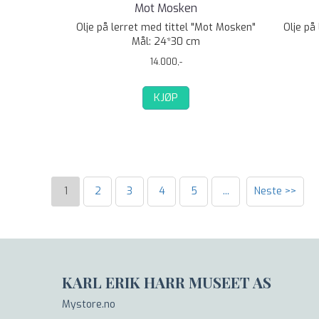
Mot Mosken
Olje på lerret med tittel "Mot Mosken"
Olje på
Mål: 24*30 cm
14.000,-
KJØP
1
2
3
4
5
...
Neste >>
KARL ERIK HARR MUSEET AS
Mystore.no