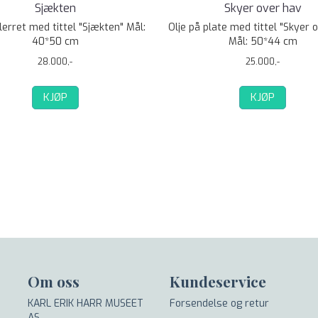
Sjækten
Skyer over hav
 lerret med tittel "Sjækten" Mål:
Olje på plate med tittel "Skyer 
40*50 cm
Mål: 50*44 cm
28.000,-
25.000,-
KJØP
KJØP
Om oss
Kundeservice
KARL ERIK HARR MUSEET
Forsendelse og retur
AS