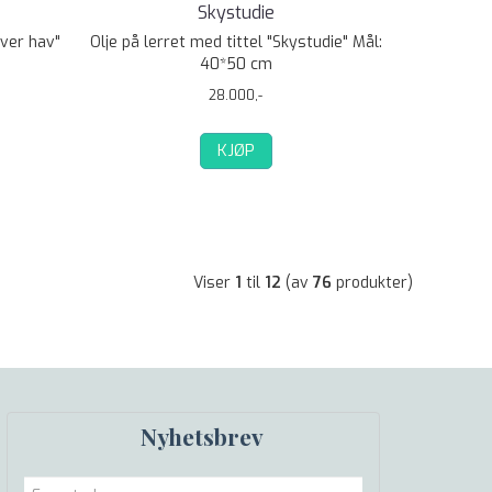
Skystudie
over hav"
Olje på lerret med tittel "Skystudie" Mål:
40*50 cm
28.000,-
KJØP
Viser
1
til
12
(av
76
produkter)
Nyhetsbrev