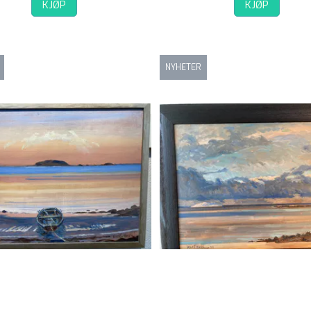
KJØP
KJØP
NYHETER