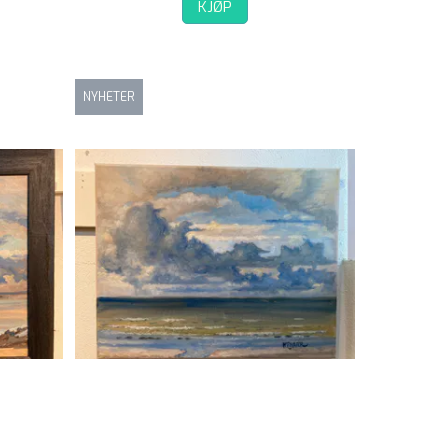
KJØP
NYHETER