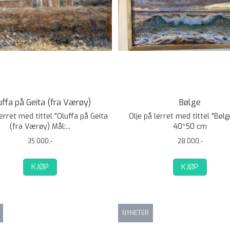
uffa på Geita (fra Værøy)
Bølge
lerret med tittel "Oluffa på Geita
Olje på lerret med tittel "Bølg
(fra Værøy) Mål:...
40*50 cm
35.000,-
28.000,-
KJØP
KJØP
NYHETER