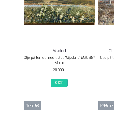
Mjødurt
Ol
Olje på lerret med tittel "Mjødurt" Mål: 38*
Olje på 
61 cm
28.000,-
KJØP
NYHETER
NYHETER