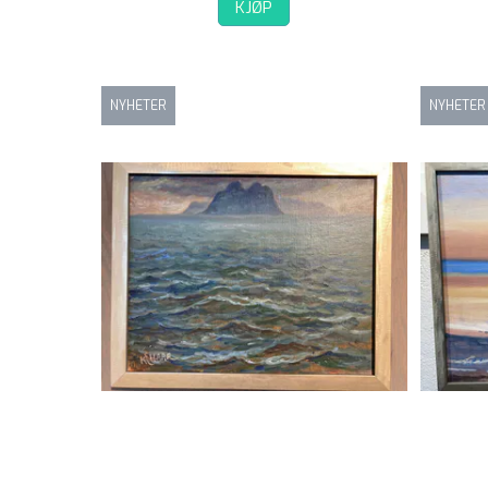
KJØP
NYHETER
NYHETER