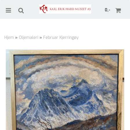
0,-
Hjem
»
Oljemaleri
»
Februar Kjerringøy
Nullstill
Trykk ENTER for å søke