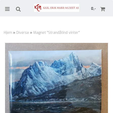
0,-
Hjem
»
Diverse
»
Magnet "Strandåtind vinter"
Nullstill
Trykk ENTER for å søke