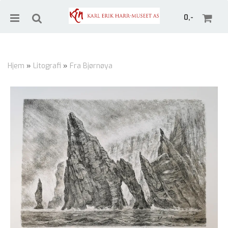
0,-
Hjem
»
Litografi
»
Fra Bjørnøya
Nullstill
Trykk ENTER for å søke